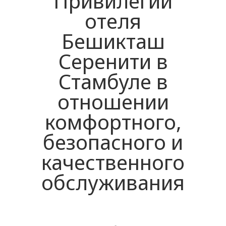
Привилегии
отеля
Бешикташ
Серенити в
Стамбуле в
отношении
комфортного,
безопасного и
качественного
обслуживания