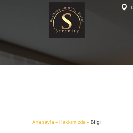
C
Ana sayfa
–
Hakkımızda
–
Bilgi