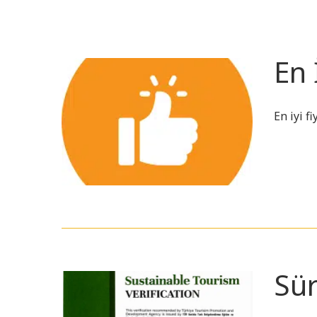
En 
En iyi f
Sür